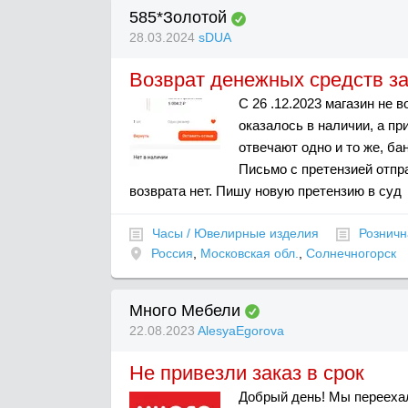
585*Золотой
28.03.2024
sDUA
Возврат денежных средств з
С 26 .12.2023 магазин не 
оказалось в наличии, а пр
отвечают одно и то же, бан
Письмо с претензией отпра
возврата нет. Пишу новую претензию в суд
Часы / Ювелирные изделия
Розничн
Россия
,
Московская обл.
,
Солнечногорск
Много Мебели
22.08.2023
AlesyaEgorova
Не привезли заказ в срок
Добрый день! Мы переехал