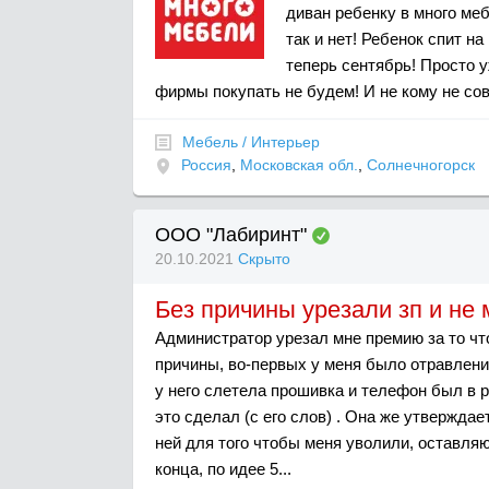
диван ребенку в много меб
так и нет! Ребенок спит на
теперь сентябрь! Просто 
фирмы покупать не будем! И не кому не со
Мебель / Интерьер
Россия
,
Московская обл.
,
Солнечногорск
ООО "Лабиринт"
20.10.2021
Скрыто
Без причины урезали зп и не 
Администратор урезал мне премию за то что
причины, во-первых у меня было отравлени
у него слетела прошивка и телефон был в р
это сделал (с его слов) . Она же утверждает
ней для того чтобы меня уволили, оставляю
конца, по идее 5...