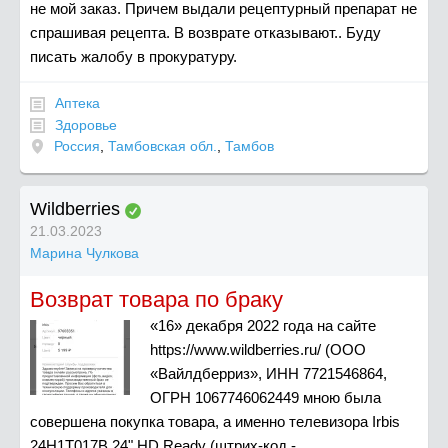
не мой заказ. Причем выдали рецептурный препарат не
спрашивая рецепта. В возврате отказывают.. Буду
писать жалобу в прокуратуру.
Аптека
Здоровье
Россия
,
Тамбовская обл.
,
Тамбов
Wildberries
21.03.2023
Марина Чулкова
Возврат товара по браку
«16» декабря 2022 года на сайте
https://www.wildberries.ru/ (ООО
«Вайлдберриз», ИНН 7721546864,
ОГРН 1067746062449 мною была
совершена покупка товара, а именно телевизора Irbis
24H1T017B 24" HD Ready (штрих-код -