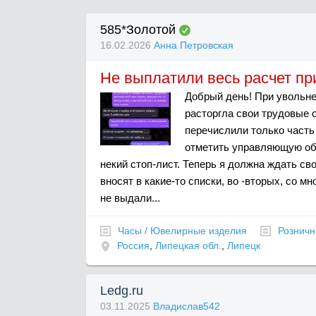
585*Золотой
16.02.2026
Анна Петровская
Не выплатили весь расчет пр
Добрый день! При увольнен
расторгла свои трудовые 
перечислили только часть
отметить управляющую объ
некий стоп-лист. Теперь я должна ждать св
вносят в какие-то списки, во -вторых, со м
не выдали...
Часы / Ювелирные изделия
Розничн
Россия
,
Липецкая обл.
,
Липецк
Ledg.ru
03.11.2025
Владислав542