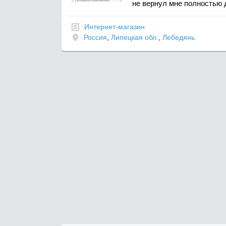
не вернул мне полностью 
Интернет-магазин
Россия
,
Липецкая обл.
,
Лебедянь