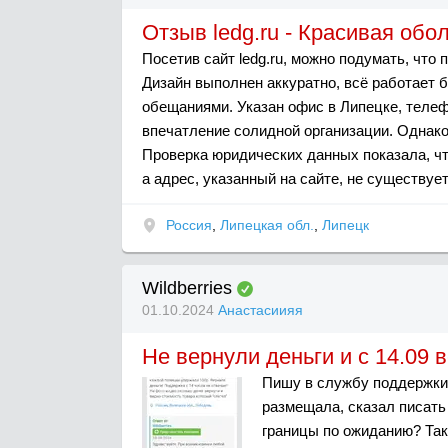
Отзыв ledg.ru - Красивая обо
Посетив сайт ledg.ru, можно подумать, что
Дизайн выполнен аккуратно, всё работает б
обещаниями. Указан офис в Липецке, теле
впечатление солидной организации. Однак
Проверка юридических данных показала, ч
а адрес, указанный на сайте, не существует
Россия
,
Липецкая обл.
,
Липецк
Wildberries
01.10.2024
Анастасиияя
Не вернули деньги и с 14.09 
Пишу в службу поддержки 
размещала, сказал писать 
границы по ожиданию? Таки