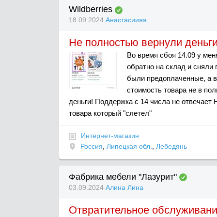
Wildberries
18.09.2024
Анастасиияя
Не полностью вернули деньги
Во время сбоя 14.09 у мен
обратно на склад и сняли 
были предоплаченные, а в
стоимость товара не в по
деньги! Поддержка с 14 числа не отвечает 
товара который "слетел"
Интернет-магазин
Россия
,
Липецкая обл.
,
Лебедянь
Фабрика мебели "Лазурит"
03.09.2024
Алина Лина
Отвратительное обслуживан