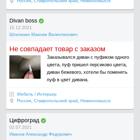
Россия
,
Ставропольский край
,
Невинномысск
Divan boss
15.12.2021
Шпильчин Максим Валентинович
Не совпадает товар с заказом
Заказывался диван с пуфиком одного
цвета, пуф пришел персиково цвета,
диван бежевого, хотели бы поменять
пуф в цвет дивана.
Мебель / Интерьер
Россия
,
Ставропольский край
,
Невинномысск
Цифроград
02.07.2021
Иванов Александр Федорович