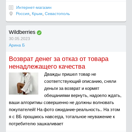
Интернет-магазин
Россия
,
Крым
,
Севастополь
Wildberries
30.05.2023
Арина Б
Возврат денег за отказ от товара
ненадлежащего качества
Дважды пришел товар не
соответствующий описанию, сняли
деньги за возврат и кормят
обещаниями вернуть, надоело ждать,
ваши алгоритмы совершенно не должны волновать
покупателей! На фото ожидание-реальность.. На этом
я с ВБ прощаюсь навсегда, тотальное неуважение к
потребителю зашкаливает