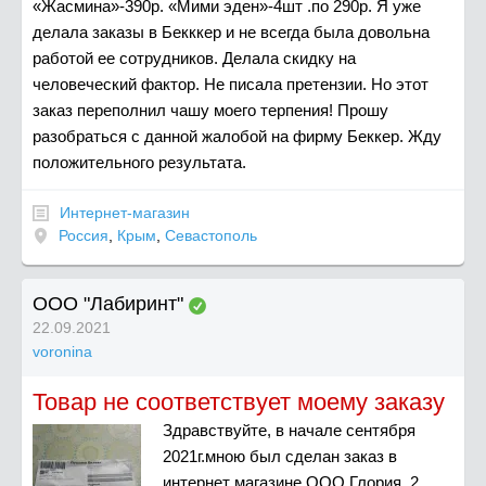
«Жасмина»-390р. «Мими эден»-4шт .по 290р. Я уже
делала заказы в Бекккер и не всегда была довольна
работой ее сотрудников. Делала скидку на
человеческий фактор. Не писала претензии. Но этот
заказ переполнил чашу моего терпения! Прошу
разобраться с данной жалобой на фирму Беккер. Жду
положительного результата.
Интернет-магазин
Россия
,
Крым
,
Севастополь
ООО "Лабиринт"
22.09.2021
voronina
Товар не соответствует моему заказу
Здравствуйте, в начале сентября
2021г.мною был сделан заказ в
интернет магазине ООО Глория. 2