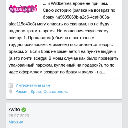
... и Wildberries вроде не при чем.
Свою историю (заявка на возврат по
браку №9695869b-a2c6-4caf-903a-
afee115e40e8) могу описать со сканами, но не буду -
надоело тратить время. Но мошенническую схему
опишу: 1. Продавцом (обычно с восточным
труднопроизносимым именем) поставляется товар с
браком. 2. Если брак не замечается на пункте выдачи
(а это почти всегда! В моем случае как было проверить
упакованный парфюм, купленный на подарок?), то по
идее оформляем возврат по браку и вуаля - на...
Интернет-магазин
Россия
,
Крым
,
Севастополь
Avito
28.07.2023
Михаил