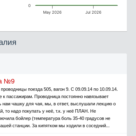
0
May 2026
Jul 2026
алия
на №9
оводницы поезда 505, вагон 9. С 09.09.14 по 10.09.14.
е к пассажирам. Проводница постоянно навязывает
ь нам чашку для чая, мы, в ответ, выслушали лекцию о
, то надо покупать у неё, т.к. у неё ПЛАН. Не
лючила бойлер (температура боль 35-40 градусов не
ашей станции. За кипятком мы ходили в соседний...