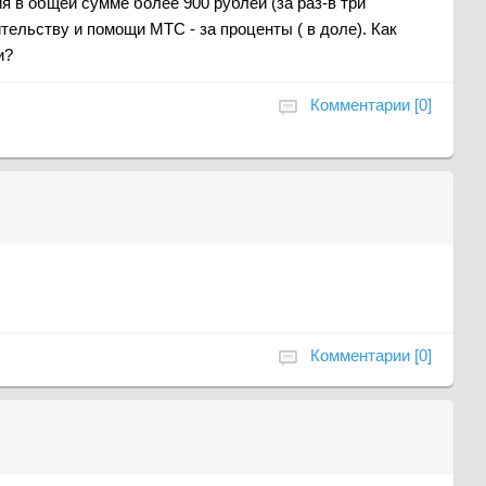
я в общей сумме более 900 рублей (за раз-в три
тельству и помощи МТС - за проценты ( в доле). Как
и?
Комментарии [0]
Комментарии [0]