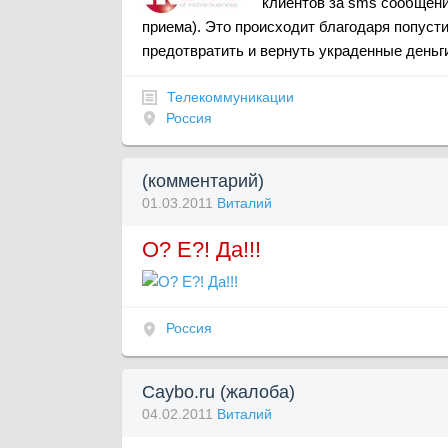
клиентов за sms сообщени
приема). Это происходит благодаря попусти
предотвратить и вернуть украденные деньг
Телекоммуникации
Россия
(комментарий)
01.03.2011
Виталий
О? Е?! Да!!!
Россия
Сaybo.ru (жалоба)
04.02.2011
Виталий