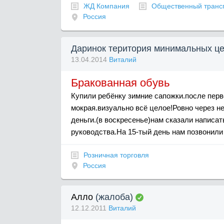
ЖД Компания
Общественный транс
Россия
Даринок територия минимальных це
13.04.2014
Виталий
Бракованная обувь
Купили ребёнку зимние сапожки.после перв
мокрая.визуально всё целое!Ровно через н
деньги.(в воскресенье)нам сказали написа
руководства.На 15-тый день нам позвонили 
Розничная торговля
Россия
Алло
(жалоба)
12.12.2011
Виталий