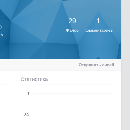
й
29
1
0
Жалоб
Комментариев
95
Отправить e-mail
Статистика
1
0.5