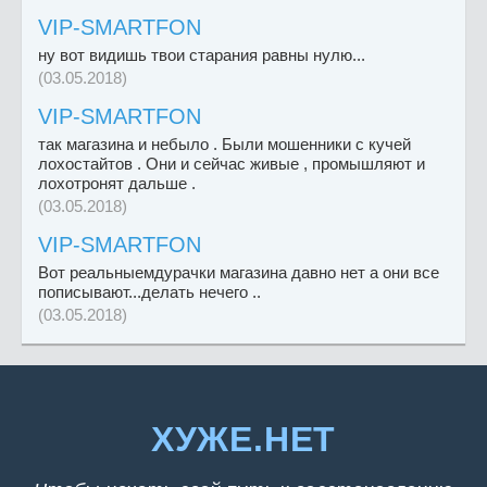
VIP-SMARTFON
ну вот видишь твои старания равны нулю...
(03.05.2018)
VIP-SMARTFON
так магазина и небыло . Были мошенники с кучей
лохостайтов . Они и сейчас живые , промышляют и
лохотронят дальше .
(03.05.2018)
VIP-SMARTFON
Вот реальныемдурачки магазина давно нет а они все
пописывают...делать нечего ..
(03.05.2018)
ХУЖЕ.НЕТ