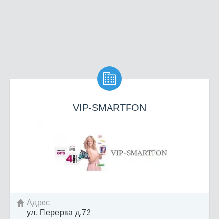

VIP-SMARTFON
Адрес

ул. Перерва д.72