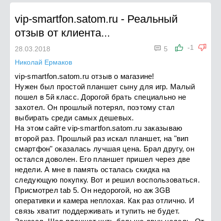
vip-smartfon.satom.ru
-
Реальный
отзыв от клиента...

-1
28.03.2018
5
Николай Ермаков
vip-smartfon.satom.ru отзыв о магазине!
Нужен был простой планшет сыну для игр. Малый
пошел в 5й класс. Дорогой брать специально не
захотел. Он прошлый потерял, поэтому стал
выбирать среди самых дешевых.
На этом сайте vip-smartfon.satom.ru заказываю
второй раз. Прошлый раз искал планшет, на "вип
смартфон" оказалась лучшая цена. Брал другу, он
остался доволен. Его планшет пришел через две
недели. А мне в память осталась скидка на
следующую покупку. Вот и решил воспользоваться.
Присмотрел tab 5. Он недорогой, но аж 3GB
оперативки и камера неплохая. Как раз отлично. И
связь хватит поддерживать и тупить не будет.