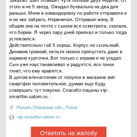
Заказал. Шел планшет чуть больше двух недель. От
этого и не 5 звезд. Ожидал буквально на два дня
раньше. Меня в командировку по работе отправили и
я не мог забрать. Нервничал. Отправил жену. В
общем она на почте с сыном все осмотрела, сказала,
что берем. Я через пару дней приехал и только тогда
успокоился.
Действительно таб 5 хорош. Корпус не скользкий.
Динамик громкий, нельзя звонок пропустить даже в
кармане курточки. Вот только с играми я не угадал.
Сын уже наустанавливал и радуется, все гонки
тянет, что ему нравятся.
В целом впечатление от покупок в магазине вип
смартфон положительное, думаю еще буду
совершать тут покупки. Спасибо пацаны vip-
smartfon.satom.ru .
Россия
,
Псковская обл.
,
Псков
vip-smartfon.satom.ru
Ответить на жалобу