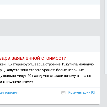
овара заявленной стоимости
Окей , Екатеринбург,Шварца строение 15,купила молодую
орщ, капуста явно старого урожая: белые несочные
уквально минут 20 назад мне сказали почему вчера не
на в пишевую пленку
Комментарии [0]
ая торговля