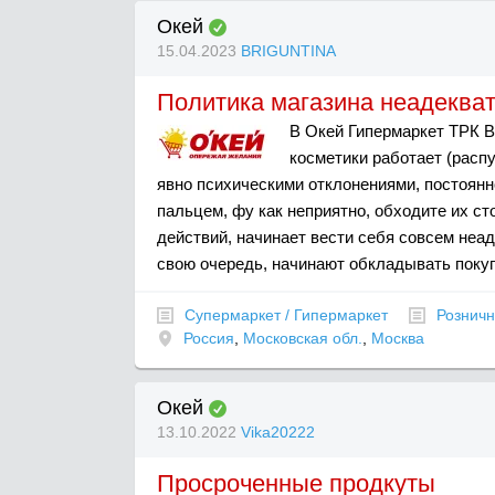
Окей
15.04.2023
BRIGUNTINA
Политика магазина неадеква
В Окей Гипермаркет ТРК 
косметики работает (расп
явно психическими отклонениями, постоянн
пальцем, фу как неприятно, обходите их ст
действий, начинает вести себя совсем неад
свою очередь, начинают обкладывать покупа
Супермаркет / Гипермаркет
Розничн
Россия
,
Московская обл.
,
Москва
Окей
13.10.2022
Vika20222
Просроченные продкуты