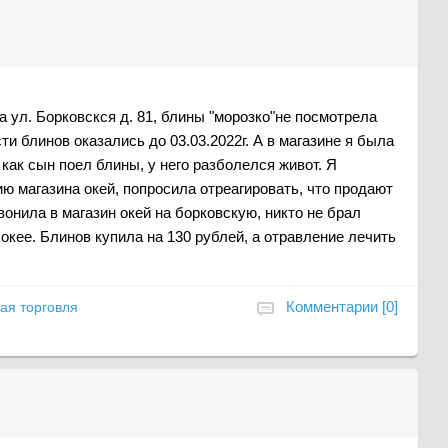
на ул. Борковскся д. 81, блины "морозко"не посмотрела
сти блинов оказались до 03.03.2022г. А в магазине я была
о как сын поел блины, у него разболелся живот. Я
ю магазина окей, попросила отреагировать, что продают
вонила в магазин окей на борковскую, никто не брал
окее. Блинов купила на 130 рублей, а отравление лечить
Комментарии [0]
ая торговля