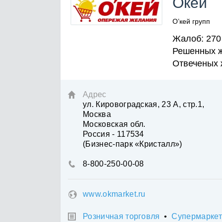
Окей
О’кей групп
Жалоб: 270
Решенных ж
Отвеченых 
Адрес

ул. Кировоградская, 23 А, стр.1,
Москва
Московская обл.
Россия - 117534
(Бизнес-парк «Кристалл»)
8-800-250-00-08

www.okmarket.ru
Розничная торговля
•
Супермаркет
