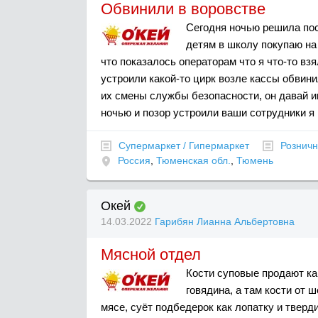
Обвинили в воровстве
Сегодня ночью решила пос
детям в школу покупаю на
что показалось операторам что я что-то взя
устроили какой-то цирк возле кассы обвини
их смены службы безопасности, он давай им
ночью и позор устроили ваши сотрудники я 
Супермаркет / Гипермаркет
Розничн
Россия
,
Тюменская обл.
,
Тюмень
Окей
14.03.2022
Гарибян Лианна Альбертовна
Мясной отдел
Кости суповые продают как
говядина, а там кости от 
мясе, суёт подбедерок как лопатку и тверди