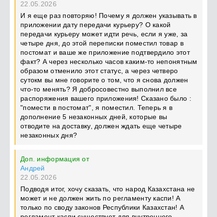
22.05.2026
И я еще раз повторяю! Почему я должен указывать в
приложении дату передачи курьеру? О какой
передачи курьеру может идти речь, если я уже, за
четыре дня, до этой переписки поместил товар в
постомат и ваше же приложение подтвердило этот
факт? А через несколько часов каким-то непонятным
образом отменило этот статус, а через четверо
сутокм вы мне говорите о том, что я снова должен
что-то менять? Я добросовестно выполнил все
распоряжения вашего приложения! Сказано было :
"помести в постомат", я поместил. Теперь я в
дополнение 5 незаконных дней, которые вы
отводите на доставку, должен ждать еще четыре
незаконных дня?
Доп. информация от
Андрей
22.05.2026
Подводя итог, хочу сказать, что народ Казахстана не
может и не должен жить по регламенту каспи! А
только по своду законов Республики Казахстан! А
регламент каспи существует для внутреннего