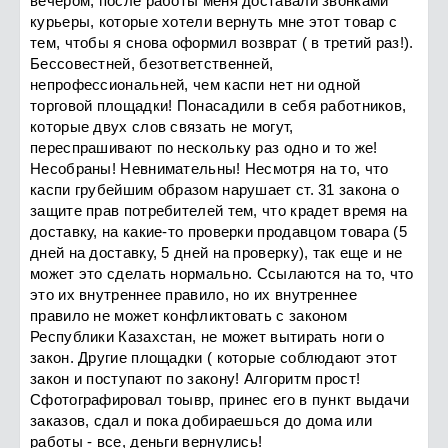
вечером, после работы меня доставали звонками
курьеры, которые хотели вернуть мне этот товар с
тем, чтобы я снова оформил возврат ( в третий раз!).
Бессовестней, безответственней,
непрофессиональней, чем каспи нет ни одной
торговой площадки! Понасадили в себя работников,
которые двух слов связать не могут,
переспрашивают по нескольку раз одно и то же!
Несобраны! Невнимательны! Несмотря на то, что
каспи грубейшим образом нарушает ст. 31 закона о
защите прав потребителей тем, что крадет время на
доставку, на какие-то проверки продавцом товара (5
дней на доставку, 5 дней на проверку), так еще и не
может это сделать нормально. Ссылаются на то, что
это их внутреннее правило, но их внутреннее
правило не может конфликтовать с законом
Республики Казахстан, не может вытирать ноги о
закон. Другие площадки ( которые соблюдают этот
закон и поступают по закону! Алгоритм прост!
Сфотографировал тоывр, принес его в пункт выдачи
заказов, сдал и пока добираешься до дома или
работы - все, деньги вернулись!