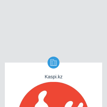

Kaspi.kz