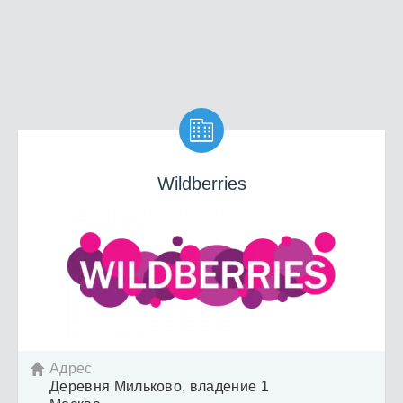

Wildberries
Адрес

Деревня Мильково, владение 1