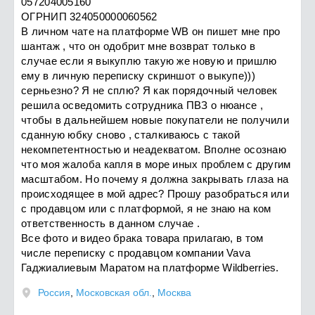
057204005160
ОГРНИП 324050000060562
В личном чате на платформе WB он пишет мне про
шантаж , что он одобрит мне возврат только в
случае если я выкуплю такую же новую и пришлю
ему в личную переписку скриншот о выкупе)))
серньезно? Я не сплю? Я как порядочный человек
решила осведомить сотрудника ПВЗ о нюансе ,
чтобы в дальнейшем новые покупатели не получили
сданную юбку сново , сталкиваюсь с такой
некомпетентностью и неадекватом. Вполне осознаю
что моя жалоба капля в море иных проблем с другим
масштабом. Но почему я должна закрывать глаза на
происходящее в мой адрес? Прошу разобраться или
с продавцом или с платформой, я не знаю на ком
ответственность в данном случае .
Все фото и видео брака товара прилагаю, в том
числе переписку с продавцом компании Vava
Гаджиалиевым Маратом на платформе Wildberries.
Россия
,
Московская обл.
,
Москва