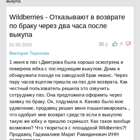
выкупа
Wildberries
-
Отказывают в возврате
по браку через два часа после
выкупа

0
01.06.2026
0
Виктория Терехова
1 июня в пвз г.Дмитрова была хорошо осмотрена и
померена юбка с последующим выкупом. Дома я
обнаружила походе на заводской брак нюанс. Через
пару часов вцелом пришла на пвз для возврата. Как
честный пользователь решила это озвучить
сотруднику пвз. Она предложила оформить через
заявку по браку. Ок, подумала я. Каково было мое
удивление, продавец решил меня пошантажировать ,
что одобрит мне возврат средств если я выкуплю
такую же юбку и пришлю скриншот. Как такое вообще
возможно? Что твориться с площадкой Wildberries?!
Продавец Гаджиалиев Марат Рамидинович ИНН