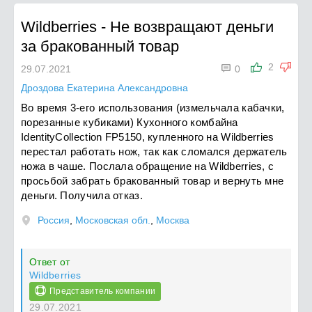
Wildberries
-
Не возвращают деньги
за бракованный товар

2
29.07.2021
0
Дроздова Екатерина Александровна
Во время 3-его использования (измельчала кабачки,
порезанные кубиками) Кухонного комбайна
IdentityCollection FP5150, купленного на Wildberries
перестал работать нож, так как сломался держатель
ножа в чаше. Послала обращение на Wildberries, с
просьбой забрать бракованный товар и вернуть мне
деньги. Получила отказ.
Россия
,
Московская обл.
,
Москва
Ответ от
Wildberries
Представитель компании
29.07.2021