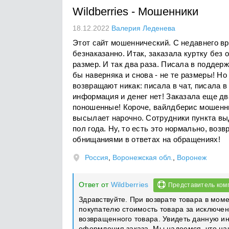
Wildberries
-
Мошенники
18.12.2022
Валерия Леденева
Этот сайт мошеннический. С недавнего вр
безнаказанно. Итак, заказала куртку без 
размер. И так два раза. Писала в поддерж
бы наверняка и снова - не те размеры! Но 
возвращают никак: писала в чат, писала в
информация и денег нет! Заказала еще дв
поношенные! Короче, вайлдберис мошенник
высылает нарочно. Сотрудники пункта выд
пол года. Ну, то есть это нормально, воз
обнищаниями в ответах на обращениях!
Россия
,
Воронежская обл.
,
Воронеж
Ответ от
Wildberries
Представитель ком
Здравствуйте. При возврате товара в мом
покупателю стоимость товара за исключен
возвращенного товара. Увидеть данную 
оформления заказа. Мы надеемся, что на