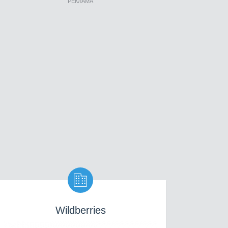
РЕКЛАМА

Wildberries