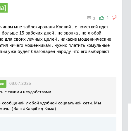
а]

1
0
чинам мне заблокировали Каспий , с пометкой идет
 больше 15 рабочих дней , не звонка , не любой
ую для своих личных целей , никакие мошеннические
латил ничего мошенникам . нужно платить комульные
Каспий уже будет благодарен народу что его выбирают
08.07.2025
нии
сь с такими неудобствами.
е сообщений любой удобной социальной сети. Мы
мочь. (Ваш #KaspiГид Кама)