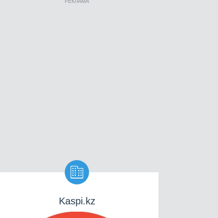
РЕКЛАМА

Kaspi.kz