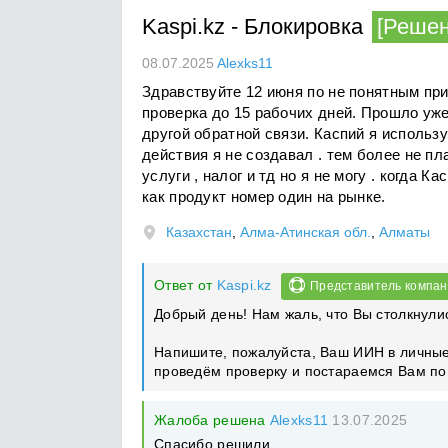
Kaspi.kz
-
Блокировка
[Решен
08.07.2025
Alexks11
Здравствуйте 12 июня по не понятным при
проверка до 15 рабочих дней. Прошло уже
другой обратной связи. Каспий я использ
действия я не создавал . тем более не п
услуги , налог и тд но я не могу . когда 
как продукт номер один на рынке.
Казахстан
,
Алма-Атинская обл.
,
Алматы
Ответ от
Kaspi.kz
Представитель компа
Добрый день! Нам жаль, что Вы столкнули
Напишите, пожалуйста, Ваш ИИН в личны
проведём проверку и постараемся Вам по
Жалоба решена
Alexks11
13.07.2025
Спасибо решили.