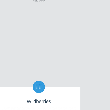
РЕКЛАМА

Wildberries