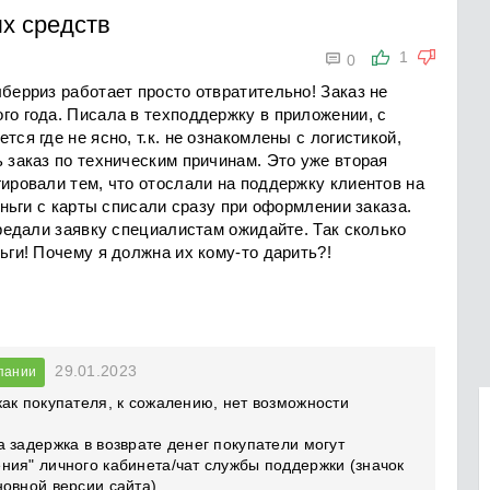
х средств

1
0
лберриз работает просто отвратительно! Заказ не
го года. Писала в техподдержку в приложении, с
тся где не ясно, т.к. не ознакомлены с логистикой,
ь заказ по техническим причинам. Это уже вторая
гировали тем, что отослали на поддержку клиентов на
Деньги с карты списали сразу при оформлении заказа.
ередали заявку специалистам ожидайте. Так сколько
ьги! Почему я должна их кому-то дарить?!
29.01.2023
пании
ак покупателя, к сожалению, нет возможности
 задержка в возврате денег покупатели могут
ния" личного кабинета/чат службы поддержки (значок
овной версии сайта).