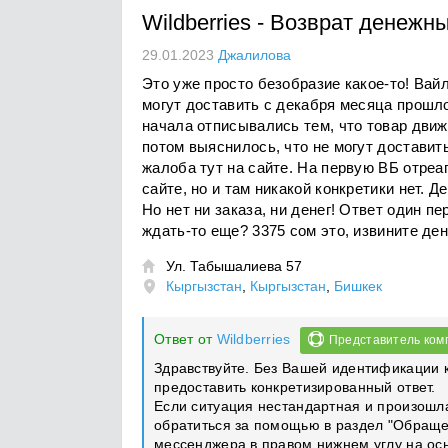
Wildberries
-
Возврат денежны
29.01.2023
Джалилова
Это уже просто безобразие какое-то! Вай
могут доставить с декабря месяца прошло
начала отписывались тем, что товар движе
потом выяснилось, что не могут доставит
жалоба тут на сайте. На первую ВБ отреа
сайте, но и там никакой конкретики нет. 
Но нет ни заказа, ни денег! Ответ один п
ждать-то еще? 3375 сом это, извините ден
Ул. Табышалиева 57

Кыргызстан
,
Кыргызстан
,
Бишкек
Ответ от
Wildberries
Представитель ком
Здравствуйте. Без Вашей идентификации к
предоставить конкретизированный ответ.
Если ситуация нестандартная и произошла
обратиться за помощью в раздел "Обраще
мессенджера в правом нижнем углу на осн