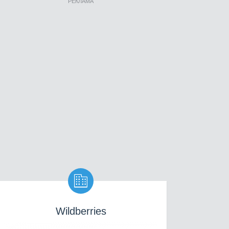
РЕКЛАМА

Wildberries