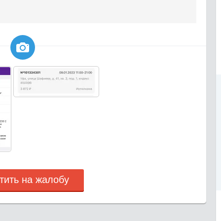

тить на жалобу