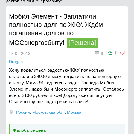
долгов по МОСэнергосбыту!
Мобил Элемент
-
Заплатили
полностью долг по ЖКУ. Ждём
погашения долгов по
МОСэнергосбыту!
[Решена]

0
15.02.2018
9
Dragos
Хочу поделиться радостью-ЖКУ полностью
оплатили и 24000 я могу потратить не на повторную
оплату. Мама 91 год очень рада . Господа Мобил
Элемент , надо бы и Мосэнерго заплатить! Осталось
всего 2100 рублей и все! Дорогу осилит идущий!
Спасибо группе поддержки на сайте!
Россия
,
Московская обл.
,
Москва
Жалоба решена