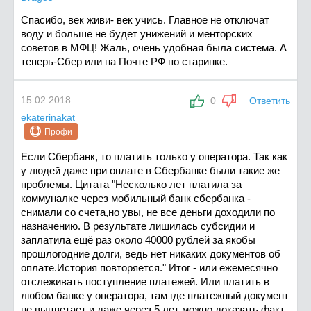
Спасибо, век живи- век учись. Главное не отключат
воду и больше не будет унижений и менторских
советов в МФЦ! Жаль, очень удобная была система. А
теперь-Сбер или на Почте РФ по старинке.
15.02.2018
0
Ответить
ekaterinakat
Профи
Если Сбербанк, то платить только у оператора. Так как
у людей даже при оплате в Сбербанке были такие же
проблемы. Цитата "Несколько лет платила за
коммуналке через мобильный банк сбербанка -
снимали со счета,но увы, не все деньги доходили по
назначению. В результате лишилась субсидии и
заплатила ещё раз около 40000 рублей за якобы
прошлогодние долги, ведь нет никаких документов об
оплате.История повторяется." Итог - или ежемесячно
отслеживать поступление платежей. Или платить в
любом банке у оператора, там где платежный документ
не выцветает и даже через 5 лет можно доказать факт