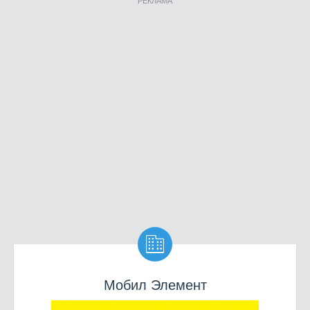
РЕКЛАМА

Мобил Элемент