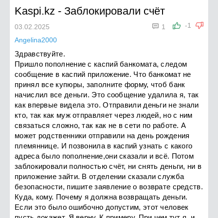
Kaspi.kz
-
Заблокировали счёт

-1
03.02.2025
1
Angelina2000
Здравствуйте.
Пришло пополнение с каспий банкомата, следом
сообщение в каспий приложение. Что банкомат не
принял все купюры, заполните форму, чтоб банк
начислил все деньги. Это сообщение удалила я, так
как впервые видела это. Отправили деньги не знали
кто, так как муж отправляет через людей, но с ним
связаться сложно, так как не в сети по работе. А
может родственники отправили на день рождения
племяннице. И позвонила в каспий узнать с какого
адреса было пополнение,они сказали и всё. Потом
заблокировали полностью счёт, ни снять деньги, ни в
приложение зайти. В отделении сказали служба
безопасности, пишите заявление о возврате средств.
Куда, кому. Почему я должна возвращать деньги.
Если это было ошибочно допустим, этот человек
пусть докажет. Я верну. К примеру. При чем тут я, и