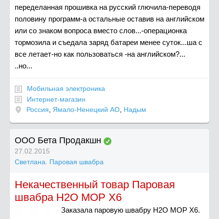
переделанная прошивка на русский глючила-переводя
половину программ-а остальные оставив на английском
или со знаком вопроса вместо слов...-операционка
тормозила и съедала заряд батареи менее суток...ша с
все летает-но как пользоваться -на английском?...
..но...
Мобильная электроника
Интернет-магазин
Россия
,
Ямало-Ненецкий АО
,
Надым
ООО Бета Продакшн
27.02.2015
Светлана. Паровая швабра
Некачественный товар Паровая
швабра Н2О МОР Х6
Заказала паровую швабру Н2О МОР Х6.