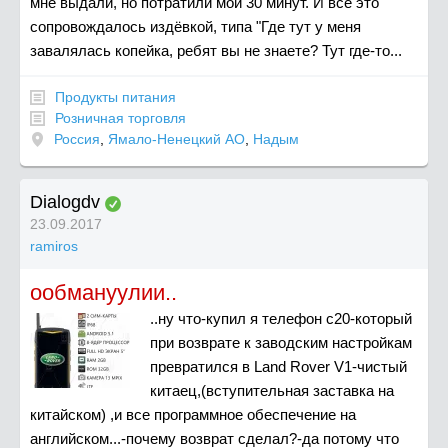
мне выдали, но потратили мои 30 минут. И всё это
сопровождалось издёвкой, типа "Где тут у меня
завалялась копейка, ребят вы не знаете? Тут где-то...
Продукты питания
Розничная торговля
Россия
,
Ямало-Ненецкий АО
,
Надым
Dialogdv
23.09.2017
ramiros
ообмануулии..
..ну что-купил я телефон с20-который
при возврате к заводским настройкам
превратился в Land Rover V1-чистый
китаец,(вступительная заставка на
китайском) ,и все программное обеспечение на
английском...-почему возврат сделал?-да потому что