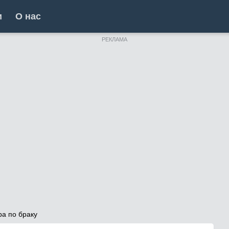
и
О нас
РЕКЛАМА
ра по браку