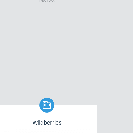
РЕКЛАМА

Wildberries