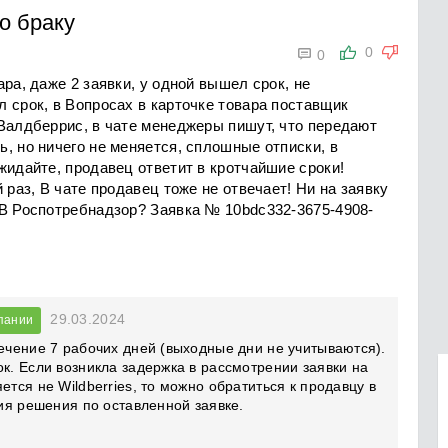
о браку

0
0
ра, даже 2 заявки, у одной вышел срок, не
 срок, в Вопросах в карточке товара поставщик
 Валдберрис, в чате менеджеры пишут, что передают
, но ничего не меняется, сплошные отписки, в
жидайте, продавец ответит в кротчайшие сроки!
 раз, В чате продавец тоже не отвечает! Ни на заявку
 В Роспотребнадзор? Заявка № 10bdc332-3675-4908-
29.03.2024
пании
течение 7 рабочих дней (выходные дни не учитываются).
ок. Если возникла задержка в рассмотрении заявки на
ется не Wildberries, то можно обратиться к продавцу в
ния решения по оставленной заявке.