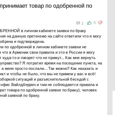
 принимает товар по одобренной по

0
1
ОБРЕННОЙ в личном кабинете заявки по браку
ия на данную претензию на сайте ответили что я могу
добрена и подтверждена.
ли по одобренной в личном кабинете заявки не
и что в Армении свои правила и это в России я могу
т куда-то и говорят что не примут... Как мне вернуть
оуправство? Я потратил время на посещение пункта, на
а меня просто послали... Так можно? Как наказать и
нкт и чтобы не было, что мы не примем у вас и всё!
азборкой ситуаций и разъяснительной беседой с
а офис Вайлдберриз и там не соблюдаются правила и
рат товара по одобренной заявке по браку), человек
ной заявкой по браку.