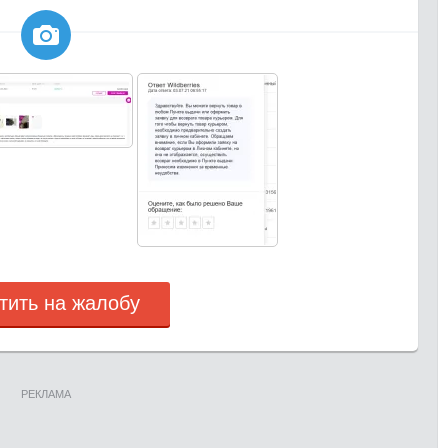

тить на жалобу
РЕКЛАМА