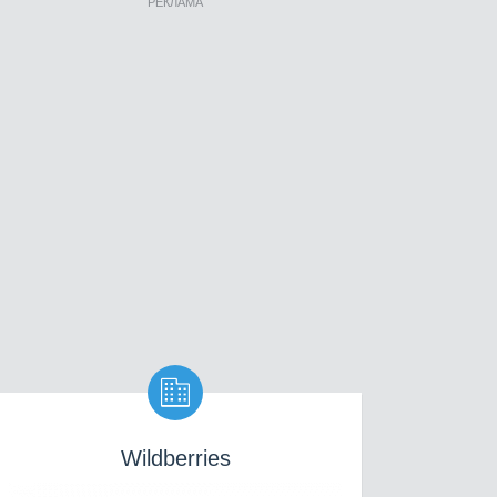
РЕКЛАМА

Wildberries