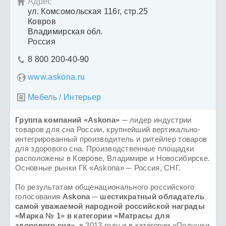
Адрес

ул. Комсомольcкая 116г, стр.25
Ковров
Владимирская обл.
Россия
8 800 200-40-90

www.askona.ru
Мебель / Интерьер

Группа компаний «Askona»
─ лидер индустрии
товаров для сна России, крупнейший вертикально-
интегрированный производитель и ритейлер товаров
для здорового сна. Производственные площадки
расположены в Коврове, Владимире и Новосибирске.
Основные рынки ГК «Askona» ─ Россия, СНГ.
По результатам общенационального российского
голосования
Askona ─ шестикратный обладатель
самой уважаемой народной российской награды
«Марка № 1» в категории «Матрасы для
здорового сна»
, в 2013 году и в категории «Подушки