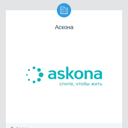

Аскона