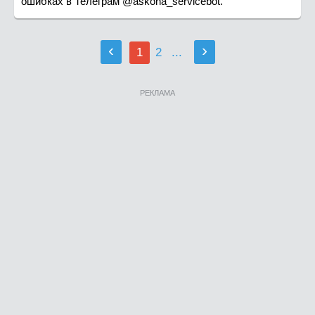
ошибках в Телеграм @askona_servicebot.
‹
›
1
2
...
РЕКЛАМА