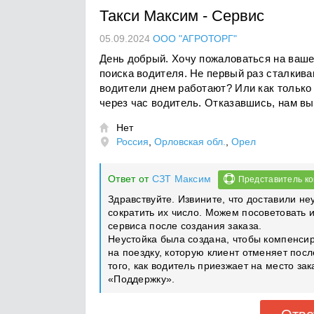
Такси Максим
-
Сервис
05.09.2024
ООО "АГРОТОРГ"
День добрый. Хочу пожаловаться на ваш
поиска водителя. Не первый раз сталкива
водители днем работают? Или как только 
через час водитель. Отказавшись, нам вы
Нет

Россия
,
Орловская обл.
,
Орел
Ответ от
СЗТ Максим
Представитель к
Здравствуйте. Извините, что доставили н
сократить их число. Можем посоветовать 
сервиса после создания заказа.
Неустойка была создана, чтобы компенсир
на поездку, которую клиент отменяет пос
того, как водитель приезжает на место зак
«Поддержку».