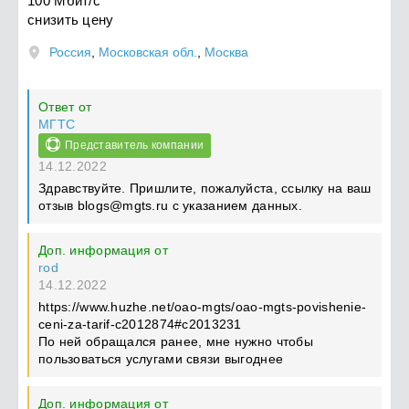
100 Мбит/с
снизить цену
Россия
,
Московская обл.
,
Москва
Ответ от
МГТС
Представитель компании
14.12.2022
Здравствуйте. Пришлите, пожалуйста, ссылку на ваш
отзыв
blogs@mgts.ru
с указанием данных.
Доп. информация от
rod
14.12.2022
https://www.huzhe.net/oao-mgts/oao-mgts-povishenie-
ceni-za-tarif-c2012874#c2013231
По ней обращался ранее, мне нужно чтобы
пользоваться услугами связи выгоднее
Доп. информация от