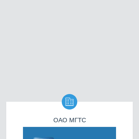

ОАО МГТС