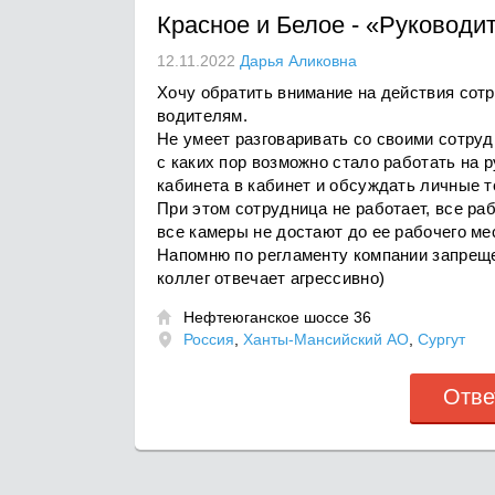
Красное и Белое
-
«Руководи
12.11.2022
Дарья Аликовна
Хочу обратить внимание на действия со
водителям.
Не умеет разговаривать со своими сотруд
с каких пор возможно стало работать на
кабинета в кабинет и обсуждать личные 
При этом сотрудница не работает, все ра
все камеры не достают до ее рабочего ме
Напомню по регламенту компании запрещ
коллег отвечает агрессивно)
Нефтеюганское шоссе 36

Россия
,
Ханты-Мансийский АО
,
Сургут
Отве