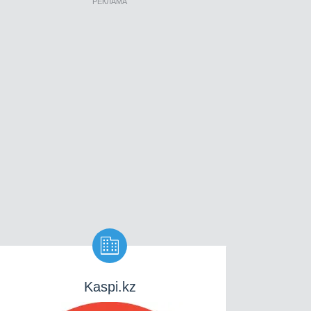
РЕКЛАМА

Kaspi.kz