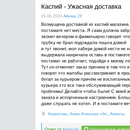
Каспий
-
Ужасная доставка
25.06.2024
Айнаш 23
Возмущена доставкой из каспий магазина 
постамате нет места. Я сама должна забр
звонит вечером и фамильярно говорит что
трубку не брал подождала пошла домой
и тут звонит, мол забери домой нести не 
выдержала накричала оставь в постамате.
постамат не работает, подойди к моему ле
Тут он отменяет заказ причина в том что 
говорят что жалобы рассматривают в проц
бегал за курьером причём не воспитанным
курьера это все таки обслуживающий перс
проблемы! Делайте чтобы были! С моей жа
заказа и испорченным настроением. Больш
даже слушать не хотел. И в постамате веч
Казахстан
,
Алма-Атинская обл.
,
Алматы
Ответ от
Kaspi.kz
Представитель компа