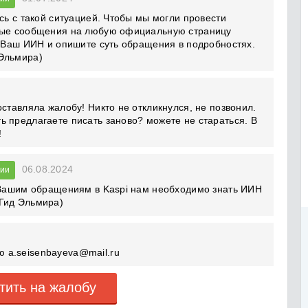
сь с такой ситуацией. Чтобы мы могли провести
чные сообщения на любую официальную страницу
е Ваш ИИН и опишите суть обращения в подробностях.
Эльмира)
ставляла жалобу! Никто не откликнулся, не позвонил.
 предлагаете писать заново? можете не стараться. В
!
06.08.2024
нии
о Вашим обращениям в Kaspi нам необходимо знать ИИН
Гид Эльмира)
ию
a.seisenbayeva@mail.ru
тить на жалобу