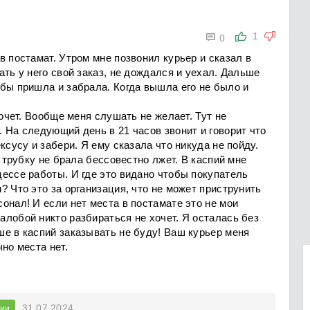

1
0
в постамат. Утром мне позвонил курьер и сказал в
ать у него свой заказ, не дождался и уехал. Дальше
бы пришла и забрала. Когда вышла его не было и
хочет. Вообще меня слушать не желает. Тут не
 На следующий день в 21 часов звонит и говорит что
ксусу и забери. Я ему сказала что никуда не пойду.
я трубку не брала бессовестно лжет. В каспий мне
ессе работы. И где это видано чтобы покупатель
? Что это за организация, что не может приструнить
онал! И если нет места в постамате это не мои
лобой никто разбираться не хочет. Я осталась без
е в каспий заказывать не буду! Ваш курьер меня
но места нет.
31.07.2024
нии