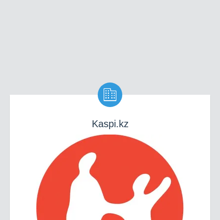

Kaspi.kz