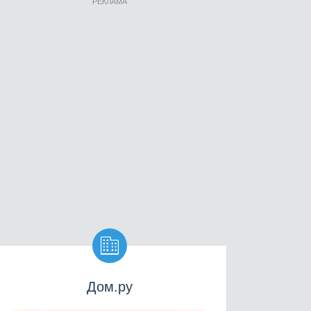
РЕКЛАМА

Дом.ру