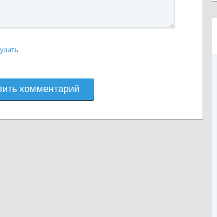
узить
вить комментарий