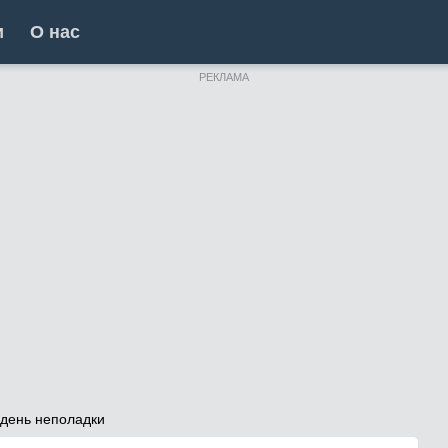
и
О нас
РЕКЛАМА
 день неполадки