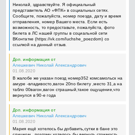
Николай, здравствуйте. Я официальный
представитель АО «ФПК» в социальных сетях.
Сообщите, пожалуйста, номер поезда, дату и время
отправления, номер Вашего места. Если есть
возможность, то предоставьте, пожалуйста, фото
билета в ЛС нашей группы в социальной сети
ВКонтатке (https://vk.com/luchshe_poezdom) со
ссылкой на данный отзыв.
Доп. информация от
Алешкевич Николай Александрович
01.08.2020
В жалобе же указан поезд номер352 комсамольск на
амуре -владивосто,вагон 20по билету ,место 31,а на
табло 00вагон,вагон страшный,такое ощущение,что
вернулся в 90-е года
Доп. информация от
Алешкевич Николай Александрович
01.08.2020
Мария ещё хотелось бы добавить,сутки в бане это
слишком . поэтому хотелось бы вернуть стоимость