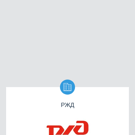

РЖД