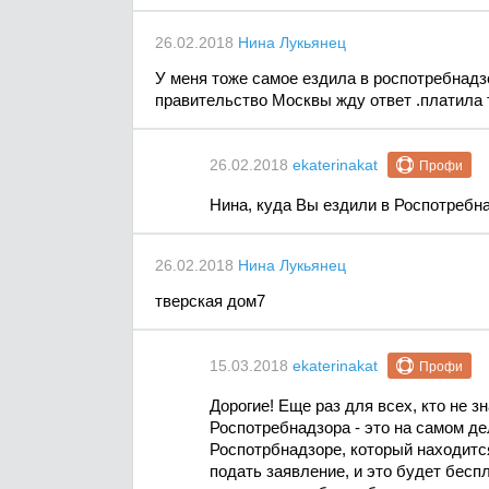
26.02.2018
Нина Лукьянец
У меня тоже самое ездила в роспотребнадз
правительство Москвы жду ответ .платила 
26.02.2018
ekaterinakat
Профи
Нина, куда Вы ездили в Роспотребн
26.02.2018
Нина Лукьянец
тверская дом7
15.03.2018
ekaterinakat
Профи
Дорогие! Еще раз для всех, кто не з
Роспотребнадзора - это на самом 
Роспотрбнадзоре, который находитс
подать заявление, и это будет бесп