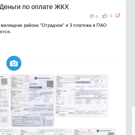
Деньги по оплате ЖКХ

0
5
У жилищник района "Отрадное" и 3 платежа в ПАО
ются.
