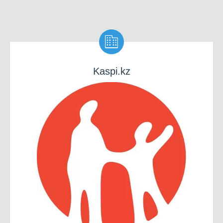

Kaspi.kz