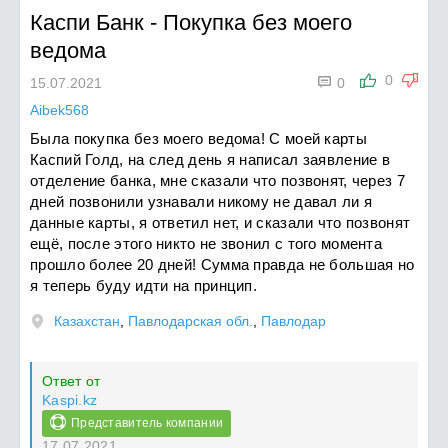
Каспи Банк
-
Покупка без моего
ведома

0
15.07.2021
0
Aibek568
Была покупка без моего ведома! С моей карты
Каспий Голд, на след день я написал заявление в
отделение банка, мне сказали что позвонят, через 7
дней позвонили узнавали никому не давал ли я
данные карты, я ответил нет, и сказали что позвонят
ещё, после этого никто не звонил с того момента
прошло более 20 дней! Сумма правда не большая но
я теперь буду идти на принцип.
Казахстан
,
Павлодарская обл.
,
Павлодар
Ответ от
Kaspi.kz
Представитель компании
17.07.2021