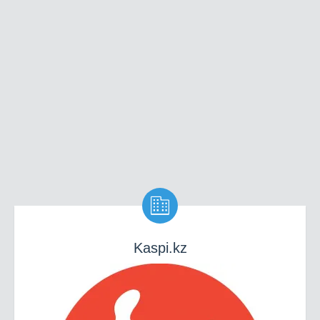

Kaspi.kz