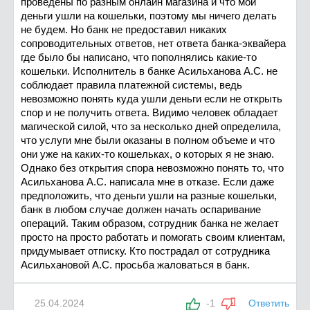
проведены по разным онлайн магазина и что мои
деньги ушли на кошельки, поэтому мы ничего делать
не будем. Но банк не предоставил никаких
сопроводительных ответов, нет ответа банка-эквайера
где было бы написано, что пополнялись какие-то
кошельки. Исполнитель в банке Асильханова А.С. не
соблюдает правила платежной системы, ведь
невозможно понять куда ушли деньги если не открыть
спор и не получить ответа. Видимо человек обладает
магической силой, что за несколько дней определила,
что услуги мне были оказаны в полном объеме и что
они уже на каких-то кошельках, о которых я не знаю.
Однако без открытия спора невозможно понять то, что
Асильханова А.С. написала мне в отказе. Если даже
предположить, что деньги ушли на разные кошельки,
банк в любом случае должен начать оспаривание
операций. Таким образом, сотрудник банка не желает
просто на просто работать и помогать своим клиентам,
придумывает отписку. Кто пострадал от сотрудника
Асильхановой А.С. просьба жаловаться в банк.
25.04.2024
-1
Ответить