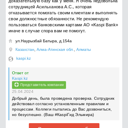
доказательную базу как у меня. Я очень недовольна
сотрудницей Асильханова А.С., которая
отказывается помогать своим клиентам и выполнять
свои должностные обязанности. Не рекомендую
пользоваться банковскими картами АО «Kaspi Bank»
иначе в случае спора вам не помогут.
ул.Наурызбай Батыра, д.154а

Казахстан
,
Алма-Атинская обл.
,
Алматы
kaspi.kz
Ответ от
Kaspi.kz
Представитель компании
25.04.2024
Добрый день, была проведена проверка. Сотрудник
действовал согласно установленным правилам и
процессам. Коллеги пытались до Вас дозвониться,
но безуспешно. (Ваш #КаѕріГид Эльмира)