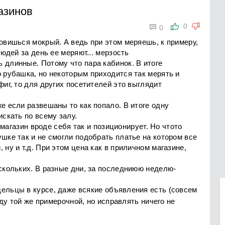
азинов

0
0
новишься мокрый. А ведь при этом меряешь, к примеру,
людей за день ее меряют... мерзость
 длинные. Потому что пара кабинок. В итоге
о рубашка, но некоторым приходится так мерять и
фиг, то для других посетителей это выглядит
е если развешаны то как попало. В итоге одну
искать по всему залу.
и магазин вроде себя так и позиционирует. Но чтото
ушке так и не смогли подобрать платье на котором все
 ну и т.д. При этом цена как в приличном магазине,
ескольких. В разные дни, за последниюю неделю-
дельцы в курсе, даже всякие объявления есть (совсем
ду той же примерочной, но исправлять ничего не