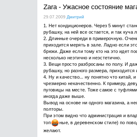
Zara
-
Ужасное состояние маг
29.07.2009
Дмитрий
1. Нет кондиционеров. Через 5 минут ста
рубашку, на ней все остается, и так куча 
2. Длинные очереди в примерочную. Очень
приходится мерять в зале. Ладно если эт
брюки. Даже если тому кто на это идет по
несколько неэтично и неэстетично.
3. Вещи просто разбросаны по полу. И даж
рубашку, но разного размера, приходится 
4. Ну и качество... ну понятно что китай, 
чрезмерно некачественно. К примеру, дев
пуговицы на месте. Тоже самое с туфлями,
иногда даже выше.
Вывод на основе ни одного магазина, а н
полторы.
При этом видно что администрация и вла
то
п
н
ые, в деревенском стиле) по пово
желают.