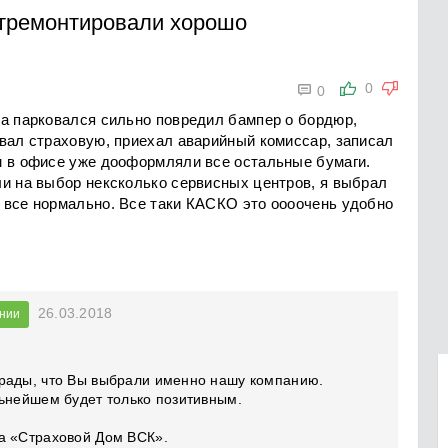
тремонтировали хорошо

0
0
да парковался сильно повредил бампер о бордюр,
звал страховую, приехал аварийный комиссар, записал
м в офисе уже дооформляли все остальные бумаги.
ли на выбор нексколько сервисных центров, я выбрал
 все нормально. Все таки КАСКО это оооочень удобно
26.03.2018
нии
рады, что Вы выбрали именно нашу компанию.
льнейшем будет только позитивным.
а «Страховой Дом ВСК».