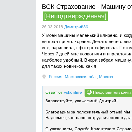
ВСК Страхование
-
Машину о
[Неподтверждённая]
26.03.2018
Димитрий86
У моей машины маленький клиренс, и ког
выдрал прям с корнем. Делать нечего вы
все, зарисовал, сфоторграфировал. Пото
Через 7 дней мне позвонили и ппредложи
наиболее удобный. Вчера забрал машину,
для таких новичков, как я!
Россия
,
Московская обл.
,
Москва
Ответ от
vskonline
Представитель компа
Здравствуйте, уважаемый Дмитрий!
Благодарим за положительный отзыв! Мы 
Надеемся, что наше сотрудничество в да
С уважением, Служба Клиентского Сервис