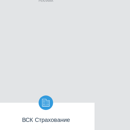
РЕКЛАМА

ВСК Страхование