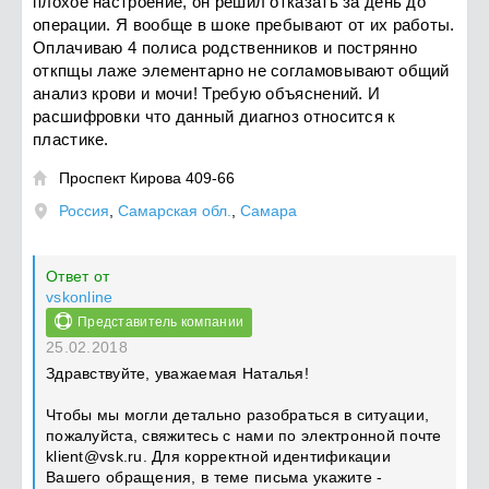
плохое настроение, он решил отказать за день до
операции. Я вообще в шоке пребывают от их работы.
Оплачиваю 4 полиса родственников и пострянно
откпщы лаже элементарно не согламовывают общий
анализ крови и мочи! Требую объяснений. И
расшифровки что данный диагноз относится к
пластике.
Проспект Кирова 409-66

Россия
,
Самарская обл.
,
Самара
Ответ от
vskonline
Представитель компании
25.02.2018
Здравствуйте, уважаемая Наталья!
Чтобы мы могли детально разобраться в ситуации,
пожалуйста, свяжитесь с нами по электронной почте
klient@vsk.ru
. Для корректной идентификации
Вашего обращения, в теме письма укажите -