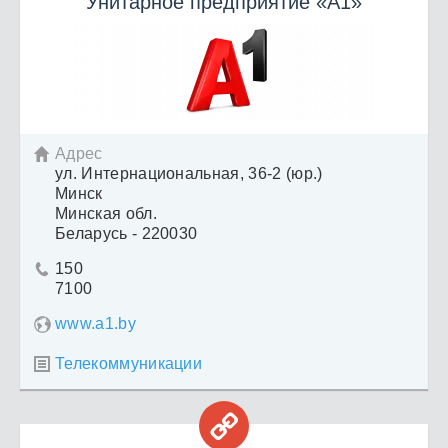
Унитарное предприятие «А1»
Адрес

ул. Интернациональная, 36-2 (юр.)
Минск
Минская обл.
Беларусь - 220030
150

7100
www.a1.by
Телекоммуникации

