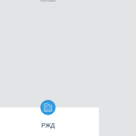
РЕКЛАМА

РЖД