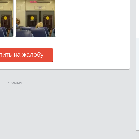
тить на жалобу
РЕКЛАМА