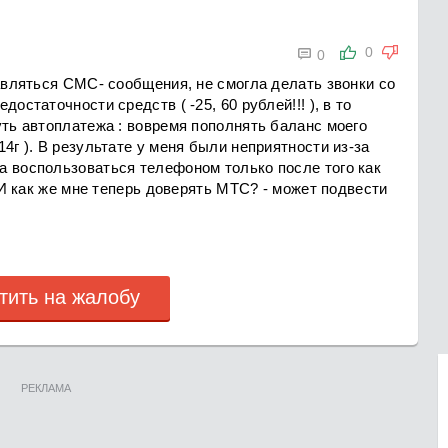

0
0
равляться СМС- сообщения, не смогла делать звонки со
остаточности средств ( -25, 60 рублей!!! ), в то
уть автоплатежа : вовремя пополнять баланс моего
4г ). В результате у меня были неприятности из-за
а воспользоваться телефоном только после того как
! И как же мне теперь доверять МТС? - может подвести
тить на жалобу
РЕКЛАМА