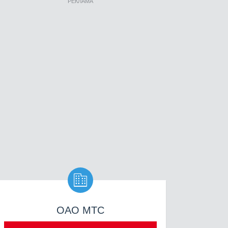
РЕКЛАМА

ОАО МТС