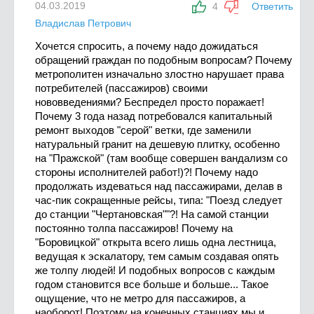
04.03.2019
4
Ответить
Владислав Петрович
Хочется спросить, а почему надо дожидаться
обращений граждан по подобным вопросам? Почему
метрополитен изначально злостно нарушает права
потребителей (пассажиров) своими
нововведениями? Беспредел просто поражает!
Почему 3 года назад потребовался капитальный
ремонт выходов "серой" ветки, где заменили
натуральный гранит на дешевую плитку, особенно
на "Пражской" (там вообще совершен вандализм со
стороны исполнителей работ!)?! Почему надо
продолжать издеваться над пассажирами, делав в
час-пик сокращенные рейсы, типа: "Поезд следует
до станции "Чертановская""?! На самой станции
постоянно толпа пассажиров! Почему на
"Боровицкой" открыта всего лишь одна лестница,
ведущая к эскалатору, тем самым создавая опять
же толпу людей! И подобных вопросов с каждым
годом становится все больше и больше... Такое
ощущение, что не метро для пассажиров, а
наоборот! Поэтому на конечных станциях мы и