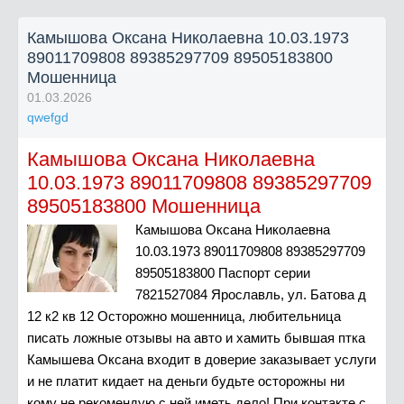
Камышова Оксана Николаевна 10.03.1973
89011709808 89385297709 89505183800
Мошенница
01.03.2026
qwefgd
Камышова Оксана Николаевна
10.03.1973 89011709808 89385297709
89505183800 Мошенница
Камышова Оксана Николаевна
10.03.1973 89011709808 89385297709
89505183800 Паспорт серии
7821527084 Ярославль, ул. Батова д
12 к2 кв 12 Осторожно мошенница, любительница
писать ложные отзывы на авто и хамить бывшая птка
Камышева Оксана входит в доверие заказывает услуги
и не платит кидает на деньги будьте осторожны ни
кому не рекомендую с ней иметь дело! При контакте с