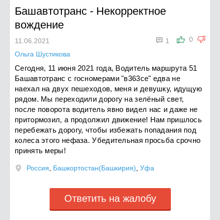
Башавтотранс
-
Некорректное
вождение

0
11.06.2021
1
Ольга Шустикова
Сегодня, 11 июня 2021 года, Водитель маршрута 51
Башавтотранс с госномерами "в363се" едва не
наехал на двух пешеходов, меня и девушку, идущую
рядом. Мы переходили дорогу на зелёный свет,
после поворота водитель явно видел нас и даже не
притормозил, а продолжил движение! Нам пришлось
перебежать дорогу, чтобы избежать попадания под
колеса этого нефаза. Убедительная просьба срочно
принять меры!
Россия
,
Башкортостан(Башкирия)
,
Уфа
Ответить на жалобу