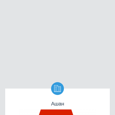

Ашан