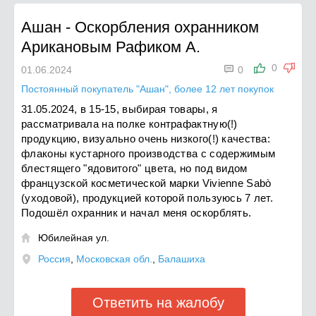
Ашан
-
Оскорбления охранником
Арикановым Рафиком А.

0
01.06.2024
0
Постоянный покупатель "Ашан", более 12 лет покупок
31.05.2024, в 15-15, выбирая товары, я
рассматривала на полке контрафактную(!)
продукцию, визуально очень низкого(!) качества:
флаконы кустарного производства с содержимым
блестящего "ядовитого" цвета, но под видом
французской косметической марки Vivienne Sabò
(уходовой), продукцией которой пользуюсь 7 лет.
Подошёл охранник и начал меня оскорблять.
Юбилейная ул.

Россия
,
Московская обл.
,
Балашиха
Ответить на жалобу