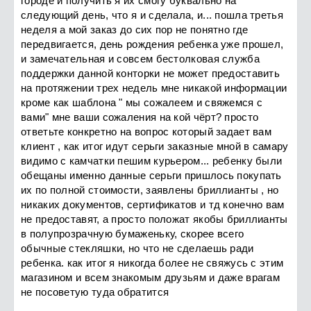
городе и получить я их смогу буквально на
следующий день, что я и сделала, и... пошла третья
неделя а мой заказ до сих пор не понятно где
передвигается, день рождения ребенка уже прошел,
и замечательная и совсем бестолковая служба
поддержки данной конторки не может предоставить
на протяжении трех недель мне никакой информации
кроме как шаблона " мы сожалеем и свяжемся с
вами" мне ваши сожаления на кой чёрт? просто
ответьте конкретно на вопрос который задает вам
клиент , как итог идут серьги заказные мной в самару
видимо с камчатки пешим курьером... ребенку были
обещаны именно данные серьги пришлось покупать
их по полной стоимости, заявлены бриллианты , но
никаких документов, сертификатов и тд конечно вам
не предоставят, а просто положат якобы бриллианты
в полупрозрачную бумаженьку, скорее всего
обычные стекляшки, но что не сделаешь ради
ребенка. как итог я никогда более не свяжусь с этим
магазином и всем знакомым друзьям и даже врагам
не посоветую туда обратится