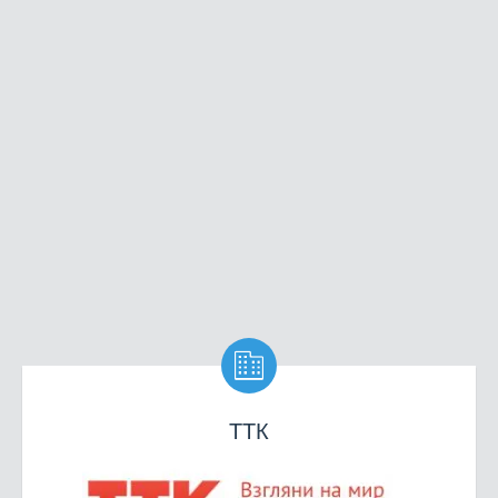

ТТК