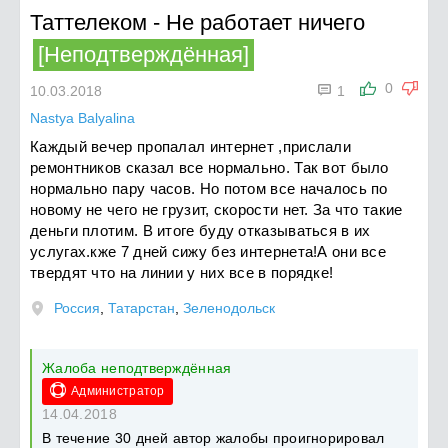
Таттелеком
-
Не работает ничего
[Неподтверждённая]

0
10.03.2018
1
Nastya Balyalina
Каждый вечер пропалал интернет ,прислали
ремонтников сказал все нормально. Так вот было
нормально пару часов. Но потом все началось по
новому не чего не грузит, скорости нет. За что такие
деньги плотим. В итоге буду отказываться в их
услугах.кже 7 дней сижу без интернета!А они все
твердят что на линии у них все в порядке!
Россия
,
Татарстан
,
Зеленодольск
Жалоба неподтверждённая
Администратор
14.04.2018
В течение 30 дней автор жалобы проигнорировал