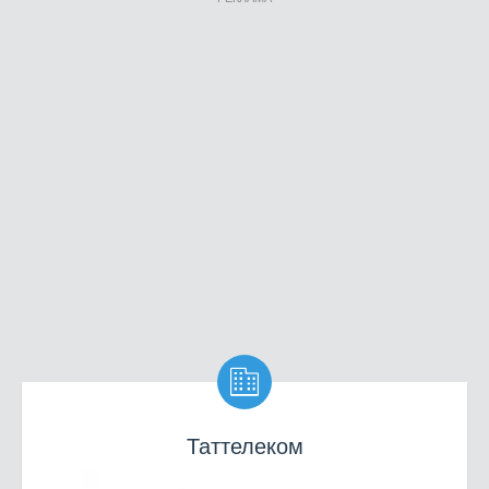

Таттелеком