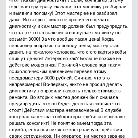
что? ! Какая диагностика? ! Если, во-первых, этому
горе-мастеру сразу сказали, что машинку разбирали
и выявили поломку! Этот мастер еë не разбирал
даже. Во вторых, никто не просил его делать
диагностику и сам мастер должен был предупредить,
что за то что он включит и послушает машинку он
возьмëт 3000! За что вообще такая цена! Когда
пенсионер возразил по поводу цены, мастер стал
давить на пожилого человека, что с его карты якобы
спишут деньги! Интересно как? Больше похоже на
действие мошенника! Пожилой человек под таким
психологическим давлением перевëл этому
псевдомастеру 3000 рублей. Считаю, что это
неправомерно! Во-первых, никто не просил делать
диагностику, попросили назвать только стоимость
ремонта. Во вторых мастер должен был сначала
предупредить, что он будет делать и сколько это
стоит! Действия мастера неправомерны! В службе
контроля качества этой конторы грубят и не желают
решать конфликт! Не понятно зачем тогда эта
служба, если они никак не контролируют действия
своих сотрудников. Ни оператор, ни мастер​ заранее