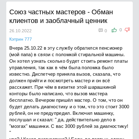
Союз частных мастеров
-
Обман
клиентов и заоблачный ценник

0
26.10.2022
0
Кэтрин 777
Вчера 25.10.22 в эту службу обратился пенсионер
(мой папа) в связи с поломкой стиральной машины.
Он хотел узнать сколько будет стоить ремонт платы
управления, так как в чëм была поломка было
известно. Диспетчер приняла вызов, сказала, что
должен прийти и посмотреть мастер​ и он всë
расскажет. При чëм в визитке этой шарашкиной
конторы было написано, что вызов мастера
бесплатно. Вечером пришёл мастер. О том, что он
будет делать диагностику и о том, что это стоит 3000
рублей, он не предупредил. Включил машинку,
послушал и сказал: " да, действительно дело в
"мозгах" машинки. С вас 3000 рублей за диагностику!
"