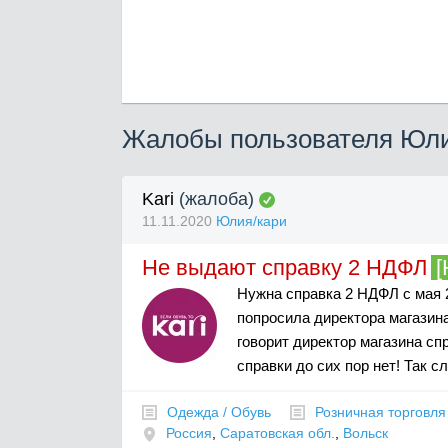
Жалобы пользователя Юли
Kari
(жалоба)
11.11.2020
Юлия/кари
Не выдают справку 2 НДФЛ
[
Нужна справка 2 НДФЛ с мая 2
попросила директора магазина
говорит директор магазина сп
справки до сих пор нет! Так с
Одежда / Обувь
Розничная торговля
Россия
,
Саратовская обл.
,
Вольск