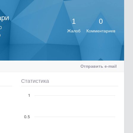
ари
1
0
0
Жалоб
Комментариев
0
Отправить e-mail
Статистика
1
0.5