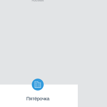
РЕКЛАМА

Пятёрочка