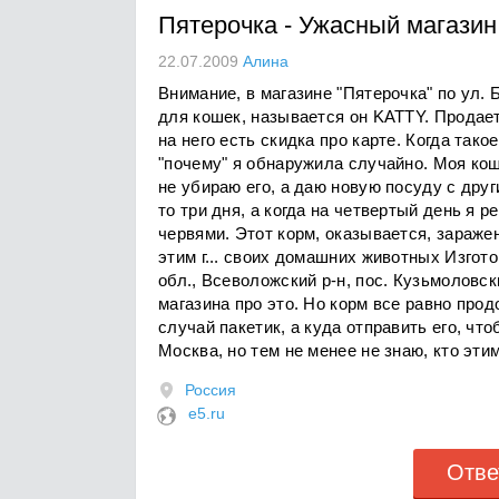
Пятерочка
-
Ужасный магазин
22.07.2009
Алина
Внимание, в магазине "Пятерочка" по ул.
для кошек, называется он KATTY. Продае
на него есть скидка про карте. Когда так
"почему" я обнаружила случайно. Моя кошк
не убираю его, а даю новую посуду с дру
то три дня, а когда на четвертый день я
червями. Этот корм, оказывается, заражен
этим г... своих домашних животных Изго
обл., Всеволожский р-н, пос. Кузьмоловск
магазина про это. Но корм все равно про
случай пакетик, а куда отправить его, чт
Москва, но тем не менее не знаю, кто эти
Россия
e5.ru
Отве