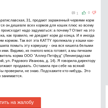

0
1
 Братиславская, 31, продают зараженный червями корм
тся он дешевле всех кормов для кошек плюс ко всему
ое происходит надо задуматься: а почему? Ответ на это
а, как правило, не доедает корм до конца. И я иногда
гим кормом. Так вот эта KATTY пролежала у кошки как-
 решила помыть эту кормушку - она вся кишела белыми
 ими. Видимо, из гнилого мяса готовят, а мы пичкаем
товитель корма ООО "Аллер Петфуд" (Ленинградская
ий, ул. Рядового Иванова, д. 14). Я говорила директору
должают продавать. Оставила при себе на всякий
обы проверили, не знаю. Подскажите кто-нибудь. Это
м занимается.
тить на жалобу